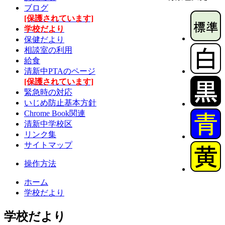
ブログ
[保護されています]
学校だより
保健だより
相談室の利用
給食
清新中PTAのページ
[保護されています]
緊急時の対応
いじめ防止基本方針
Chrome Book関連
清新中学校区
リンク集
サイトマップ
操作方法
ホーム
学校だより
学校だより