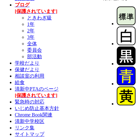
ブログ
[保護されています]
ときわぎ級
1年
2年
3年
全体
委員会
部活動
学校だより
保健だより
相談室の利用
給食
清新中PTAのページ
[保護されています]
緊急時の対応
いじめ防止基本方針
Chrome Book関連
清新中学校区
リンク集
サイトマップ