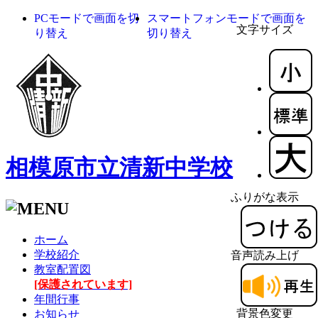
PCモードで画面を切
スマートフォンモードで画面を
文字サイズ
り替え
切り替え
相模原市立清新中学校
ふりがな表示
ホーム
学校紹介
音声読み上げ
教室配置図
[保護されています]
年間行事
背景色変更
お知らせ