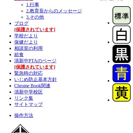
1.行事
2.教育長からのメッセージ
3.その他
ブログ
[保護されています]
学校だより
保健だより
相談室の利用
給食
清新中PTAのページ
[保護されています]
緊急時の対応
いじめ防止基本方針
Chrome Book関連
清新中学校区
リンク集
サイトマップ
操作方法