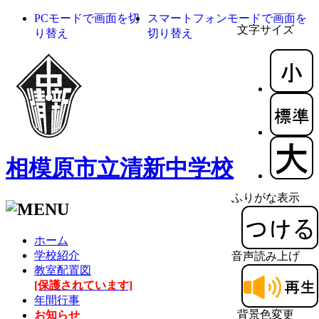
PCモードで画面を切
スマートフォンモードで画面を
文字サイズ
り替え
切り替え
相模原市立清新中学校
ふりがな表示
ホーム
学校紹介
音声読み上げ
教室配置図
[保護されています]
年間行事
背景色変更
お知らせ